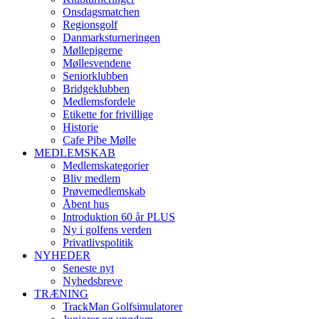
Onsdagsmatchen
Regionsgolf
Danmarksturneringen
Møllepigerne
Møllesvendene
Seniorklubben
Bridgeklubben
Medlemsfordele
Etikette for frivillige
Historie
Cafe Pibe Mølle
MEDLEMSKAB
Medlemskategorier
Bliv medlem
Prøvemedlemskab
Åbent hus
Introduktion 60 år PLUS
Ny i golfens verden
Privatlivspolitik
NYHEDER
Seneste nyt
Nyhedsbreve
TRÆNING
TrackMan Golfsimulatorer