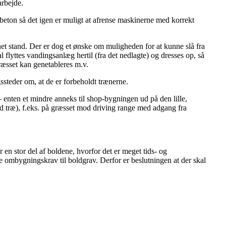
arbejde.
beton så det igen er muligt at afrense maskinerne med korrekt
egnet stand. Der er dog et ønske om muligheden for at kunne slå fra
al flyttes vandingsanlæg hertil (fra det nedlagte) og dresses op, så
græsset kan genetableres m.v.
gssteder om, at de er forbeholdt trænerne.
– enten et mindre anneks til shop-bygningen ud på den lille,
med træ), f.eks. på græsset mod driving range med adgang fra
en stor del af boldene, hvorfor det er meget tids- og
 ombygningskrav til boldgrav. Derfor er beslutningen at der skal