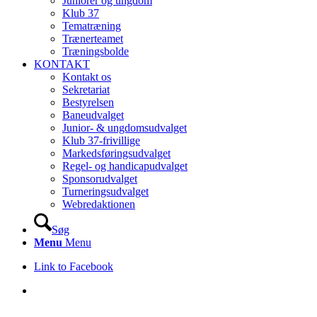
Juniorer og ungdom
Klub 37
Tematræning
Trænerteamet
Træningsbolde
KONTAKT
Kontakt os
Sekretariat
Bestyrelsen
Baneudvalget
Junior- & ungdomsudvalget
Klub 37-frivillige
Markedsføringsudvalget
Regel- og handicapudvalget
Sponsorudvalget
Turneringsudvalget
Webredaktionen
Søg
Menu
Menu
Link to Facebook