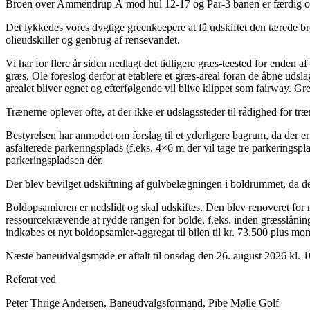
Broen over Ammendrup Å mod hul 12-17 og Par-3 banen er færdig og fre
Det lykkedes vores dygtige greenkeepere at få udskiftet den tærede br
olieudskiller og genbrug af rensevandet.
Vi har for flere år siden nedlagt det tidligere græs-teested for enden a
græs. Ole foreslog derfor at etablere et græs-areal foran de åbne udslag
arealet bliver egnet og efterfølgende vil blive klippet som fairway. Gr
Trænerne oplever ofte, at der ikke er udslagssteder til rådighed for træ
Bestyrelsen har anmodet om forslag til et yderligere bagrum, da der er
asfalterede parkeringsplads (f.eks. 4×6 m der vil tage tre parkeringsp
parkeringspladsen dér.
Der blev bevilget udskiftning af gulvbelægningen i boldrummet, da det
Boldopsamleren er nedslidt og skal udskiftes. Den blev renoveret for n
ressourcekrævende at rydde rangen for bolde, f.eks. inden græsslånin
indkøbes et nyt boldopsamler-aggregat til bilen til kr. 73.500 plus mo
Næste baneudvalgsmøde er aftalt til onsdag den 26. august 2026 kl. 
Referat ved
Peter Thrige Andersen, Baneudvalgsformand, Pibe Mølle Golf