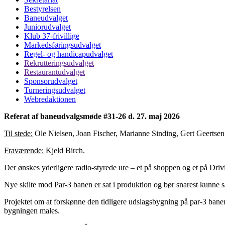
Bestyrelsen
Baneudvalget
Juniorudvalget
Klub 37-frivillige
Markedsføringsudvalget
Regel- og handicapudvalget
Rekrutteringsudvalget
Restaurantudvalget
Sponsorudvalget
Turneringsudvalget
Webredaktionen
Referat af baneudvalgsmøde #31-26 d. 27. maj 2026
Til stede:
Ole Nielsen, Joan Fischer, Marianne Sinding, Gert Geertsen,
Fraværende:
Kjeld Birch.
Der ønskes yderligere radio-styrede ure – et på shoppen og et på Dr
Nye skilte mod Par-3 banen er sat i produktion og bør snarest kunne sæ
Projektet om at forskønne den tidligere udslagsbygning på par-3 banen 
bygningen males.