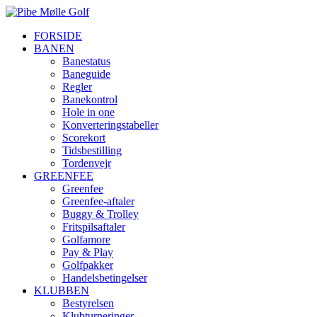
FORSIDE
BANEN
Banestatus
Baneguide
Regler
Banekontrol
Hole in one
Konverteringstabeller
Scorekort
Tidsbestilling
Tordenvejr
GREENFEE
Greenfee
Greenfee-aftaler
Buggy & Trolley
Fritspilsaftaler
Golfamore
Pay & Play
Golfpakker
Handelsbetingelser
KLUBBEN
Bestyrelsen
Klubturneringer