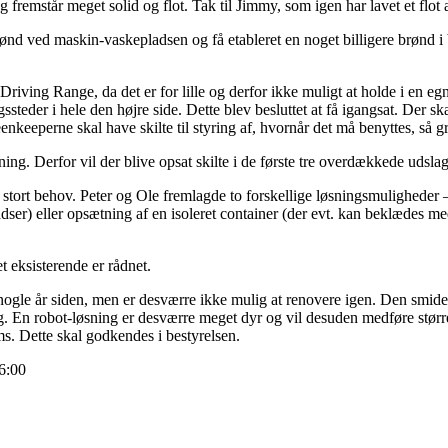
mstår meget solid og flot. Tak til Jimmy, som igen har lavet et flot 
ønd ved maskin-vaskepladsen og få etableret en noget billigere brønd i 
f Driving Range, da det er for lille og derfor ikke muligt at holde i en 
ssteder i hele den højre side. Dette blev besluttet at få igangsat. Der sk
eenkeeperne skal have skilte til styring af, hvornår det må benyttes, så 
ning. Derfor vil der blive opsat skilte i de første tre overdækkede udsla
 stort behov. Peter og Ole fremlagde to forskellige løsningsmuligheder 
ladser) eller opsætning af en isoleret container (der evt. kan beklædes 
 eksisterende er rådnet.
ogle år siden, men er desværre ikke mulig at renovere igen. Den smider 
g. En robot-løsning er desværre meget dyr og vil desuden medføre større
ms. Dette skal godkendes i bestyrelsen.
16:00