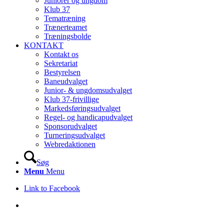
Juniorer og ungdom
Klub 37
Tematræning
Trænerteamet
Træningsbolde
KONTAKT
Kontakt os
Sekretariat
Bestyrelsen
Baneudvalget
Junior- & ungdomsudvalget
Klub 37-frivillige
Markedsføringsudvalget
Regel- og handicapudvalget
Sponsorudvalget
Turneringsudvalget
Webredaktionen
Søg
Menu
Menu
Link to Facebook