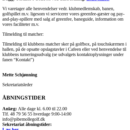
Vi varetager alle henvendelser vedr. klubmedlemskab, banen,
golfspillet m.v. ligesom vi servicerer vores greenfee-gæster og pay-
and-play-spillere med salg af greenfee, baneguide, information om
vores faciliteter m.v.
Tilmelding til matcher:
Tilmelding til klubbens matcher sker på golfbox, på touchskærmen i
hallen, på de opsatte opslagstavler i Cafeen eller ved henvendelse til
klubbens turneringsudvalg (se udvalgets kontaktoplysninger under
fanen “Kontakt”)
Mette Schjønning
Sekretariatsleder
ÅBNINGSTIDER
Anlæg:
Alle dage kl. 6.00 til 22.00
Tlf. 48 79 56 55 hverdage 9:00-14:00
info@pibemollegolf.dk
Sekretariat åbningstider:
Læs her.