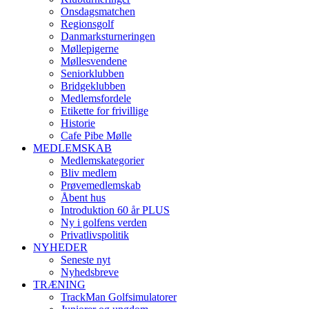
Onsdagsmatchen
Regionsgolf
Danmarksturneringen
Møllepigerne
Møllesvendene
Seniorklubben
Bridgeklubben
Medlemsfordele
Etikette for frivillige
Historie
Cafe Pibe Mølle
MEDLEMSKAB
Medlemskategorier
Bliv medlem
Prøvemedlemskab
Åbent hus
Introduktion 60 år PLUS
Ny i golfens verden
Privatlivspolitik
NYHEDER
Seneste nyt
Nyhedsbreve
TRÆNING
TrackMan Golfsimulatorer