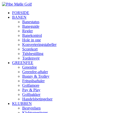
FORSIDE
BANEN
Banestatus
Baneguide
Regler
Banekontrol
Hole in one
Konverteringstabeller
Scorekort
Tidsbestilling
Tordenvejr
GREENFEE
Greenfee
Greenfee-aftaler
Buggy & Trolley
Fritspilsaftaler
Golfamore
Pay & Play
Golfpakker
Handelsbetingelser
KLUBBEN
Bestyrelsen
Klubturneringer