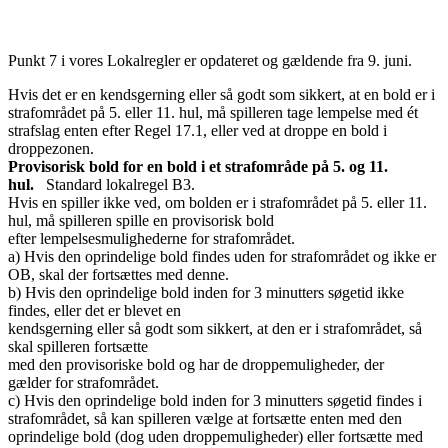
Punkt 7 i vores Lokalregler er opdateret og gældende fra 9. juni.
Hvis det er en kendsgerning eller så godt som sikkert, at en bold er i
strafområdet på 5. eller 11. hul, må spilleren tage lempelse med ét
strafslag enten efter Regel 17.1, eller ved at droppe en bold i
droppezonen.
Provisorisk bold for en bold i et strafområde på 5. og 11.
hul.
Standard lokalregel B3.
Hvis en spiller ikke ved, om bolden er i strafområdet på 5. eller 11.
hul, må spilleren spille en provisorisk bold
efter lempelsesmulighederne for strafområdet.
a) Hvis den oprindelige bold findes uden for strafområdet og ikke er
OB, skal der fortsættes med denne.
b) Hvis den oprindelige bold inden for 3 minutters søgetid ikke
findes, eller det er blevet en
kendsgerning eller så godt som sikkert, at den er i strafområdet, så
skal spilleren fortsætte
med den provisoriske bold og har de droppemuligheder, der
gælder for strafområdet.
c) Hvis den oprindelige bold inden for 3 minutters søgetid findes i
strafområdet, så kan spilleren vælge at fortsætte enten med den
oprindelige bold (dog uden droppemuligheder) eller fortsætte med