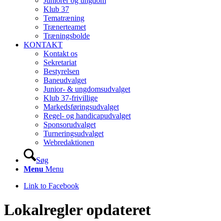
Juniorer og ungdom
Klub 37
Tematræning
Trænerteamet
Træningsbolde
KONTAKT
Kontakt os
Sekretariat
Bestyrelsen
Baneudvalget
Junior- & ungdomsudvalget
Klub 37-frivillige
Markedsføringsudvalget
Regel- og handicapudvalget
Sponsorudvalget
Turneringsudvalget
Webredaktionen
Søg
Menu
Menu
Link to Facebook
Lokalregler opdateret