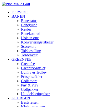
FORSIDE
BANEN
Banestatus
Baneguide
Regler
Banekontrol
Hole in one
Konverteringstabeller
Scorekort
Tidsbestilling
Tordenvejr
GREENFEE
Greenfee
Greenfee-aftaler
Buggy & Trolley
Fritspilsaftaler
Golfamore
Pay & Play
Golfpakker
Handelsbetingelser
KLUBBEN
Bestyrelsen
Klubturneringer